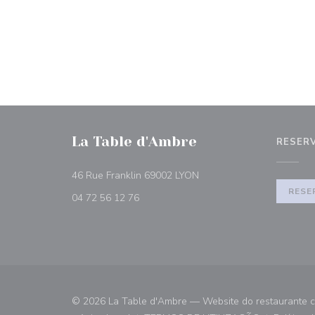
La Table d'Ambre
RESER
((abre numa nova janela))
46 Rue Franklin 69002 LYON
RESE
04 72 56 12 76
© 2026 La Table d'Ambre — Website do restaurante c