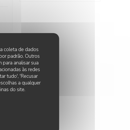
 na coleta de dados
:
5
/5
 por padrão. Outros
 para analisar sua
lacionadas às redes
ar tudo', 'Recusar
:
5
/5
 escolhas a qualquer
nas do site.
:
5
/5