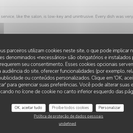
 service, like the salon, is low-key and unintrusive. Every dish was very
us parceiros utilizam cookies neste site, o que pode implicar
service
:
5
/5
ambience
:
5
/5
menu
:
5
/5
quality_price
es denominados «necessários» são obrigatórios e instalados
 requerem seu consentimento. Esses cookies opcionais servem
 audiência do site, oferecer funcionalidades (por exemplo, re
r publicidade ou conteúdos personalizados. Clique em 'OK, aceit
service
:
5
/5
ambience
:
5
/5
menu
:
5
/5
quality_price
zar' para gerenciar suas preferências. Você pode alterar suas
cando no ícone de cookie no canto inferior esquerdo das pági
OK, aceitar tudo
Proíbe todos cookies
Personalizar
service
:
5
/5
ambience
:
5
/5
menu
:
4
/5
quality_price
Política de proteção de dados pessoais
undefined