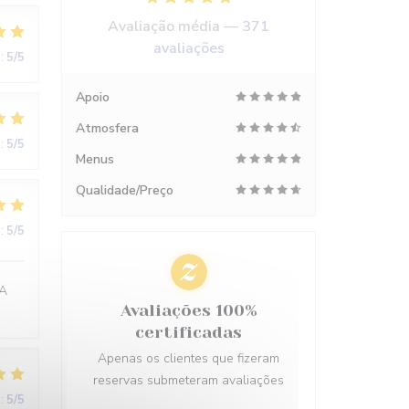
Avaliação média —
371
avaliações
:
5
/5
Apoio
Atmosfera
:
5
/5
Menus
Qualidade/Preço
:
5
/5
 A
Avaliações 100%
certificadas
Apenas os clientes que fizeram
reservas submeteram avaliações
:
5
/5