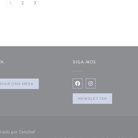
1
2
3
VA
SIGA-NOS
RVAR UMA MESA
Facebook ((abre numa nova j
Instagram ((abre numa 
NEWSLETTER
((abre numa nova janela))
riado por
Zenchef