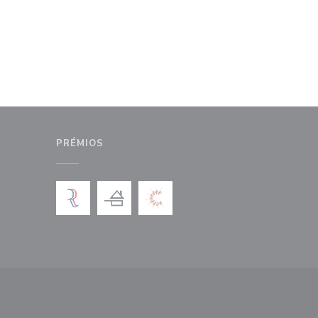
PRÉMIOS
anela))
nova janela))