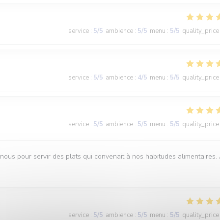
service
:
5
/5
ambience
:
5
/5
menu
:
5
/5
quality_price
service
:
5
/5
ambience
:
4
/5
menu
:
5
/5
quality_price
service
:
5
/5
ambience
:
5
/5
menu
:
5
/5
quality_price
 nous pour servir des plats qui convenait à nos habitudes alimentaires.
service
:
5
/5
ambience
:
5
/5
menu
:
5
/5
quality_price