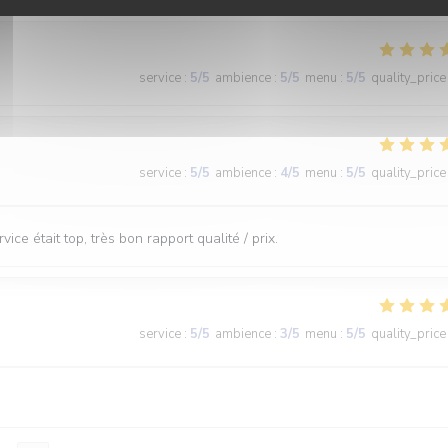
service
:
5
/5
ambience
:
5
/5
menu
:
5
/5
quality_price
service
:
5
/5
ambience
:
4
/5
menu
:
5
/5
quality_price
vice était top, très bon rapport qualité / prix.
service
:
5
/5
ambience
:
3
/5
menu
:
5
/5
quality_price