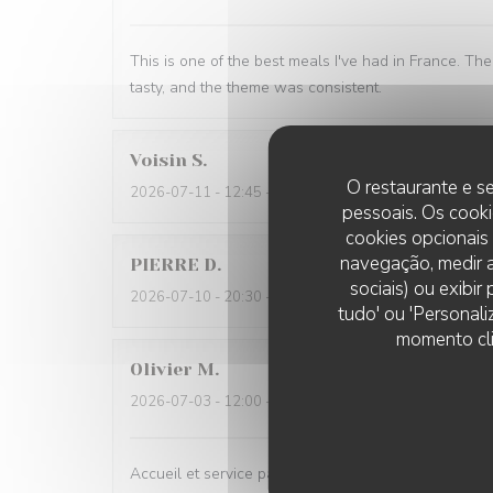
This is one of the best meals I've had in France. The
tasty, and the theme was consistent.
Voisin
S
O restaurante e se
2026-07-11
- 12:45 - guests 2
pessoais. Os cooki
cookies opcionais
navegação, medir a
PIERRE
D
sociais) ou exibi
2026-07-10
- 20:30 - guests 2
tudo' ou 'Personali
momento cli
Olivier
M
2026-07-03
- 12:00 - guests 2
Accueil et service parfaits; bon rapport qualité-prix