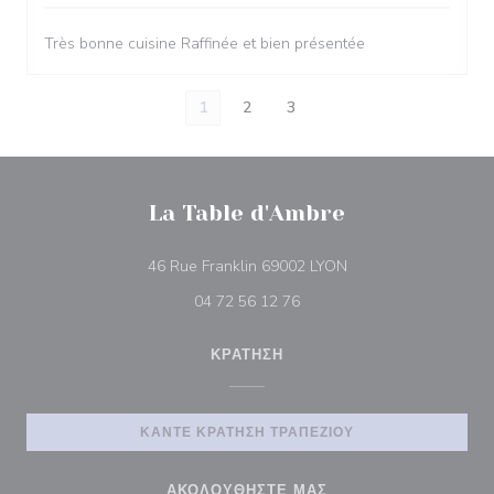
Très bonne cuisine Raffinée et bien présentée
1
2
3
La Table d'Ambre
((ανοίγει σε νέο παρά
46 Rue Franklin 69002 LYON
04 72 56 12 76
ΚΡΆΤΗΣΗ
ΚΆΝΤΕ ΚΡΆΤΗΣΗ ΤΡΑΠΕΖΙΟΎ
ΑΚΟΛΟΥΘΉΣΤΕ ΜΑΣ