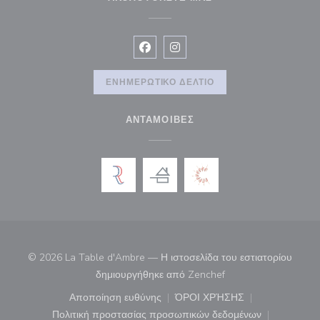
Facebook ((ανοίγει σε νέο παράθυρ
Instagram ((ανοίγει σε νέο π
ΕΝΗΜΕΡΩΤΙΚΌ ΔΕΛΤΊΟ
ΑΝΤΑΜΟΙΒΈΣ
© 2026 La Table d'Ambre — Η ιστοσελίδα του εστιατορίου
((ανοίγει σε νέο παρά
δημιουργήθηκε από
Zenchef
Αποποίηση ευθύνης
ΌΡΟΙ ΧΡΉΣΗΣ
((ανοίγει σε νέο παράθυρο))
((ανοίγει σε νέο παράθ
Πολιτική προστασίας προσωπικών δεδομένων