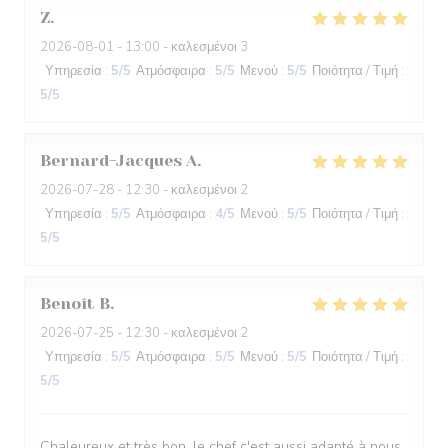
Z
2026-08-01
- 13:00 - καλεσμένοι 3
Υπηρεσία
:
5
/5
Ατμόσφαιρα
:
5
/5
Μενού
:
5
/5
Ποιότητα / Τιμή
:
5
/5
Bernard-Jacques
A
2026-07-28
- 12:30 - καλεσμένοι 2
Υπηρεσία
:
5
/5
Ατμόσφαιρα
:
4
/5
Μενού
:
5
/5
Ποιότητα / Τιμή
:
5
/5
Benoît
B
2026-07-25
- 12:30 - καλεσμένοι 2
Υπηρεσία
:
5
/5
Ατμόσφαιρα
:
5
/5
Μενού
:
5
/5
Ποιότητα / Τιμή
:
5
/5
Chaleureux et très bon, le chef c'est aussi adapté à nous