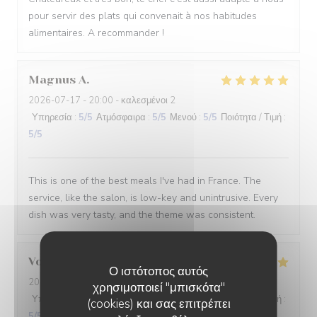
pour servir des plats qui convenait à nos habitudes
alimentaires. A recommander !
Magnus
A
2026-07-17
- 20:00 - καλεσμένοι 2
Υπηρεσία
:
5
/5
Ατμόσφαιρα
:
5
/5
Μενού
:
5
/5
Ποιότητα / Τιμή
:
5
/5
This is one of the best meals I've had in France. The
service, like the salon, is low-key and unintrusive. Every
dish was very tasty, and the theme was consistent.
Voisin
S
Ο ιστότοπος αυτός
2026-07-11
- 12:45 - καλεσμένοι 2
χρησιμοποιεί "μπισκότα"
Υπηρεσία
:
5
/5
Ατμόσφαιρα
:
5
/5
Μενού
:
5
/5
Ποιότητα / Τιμή
:
(cookies) και σας επιτρέπει
5
/5