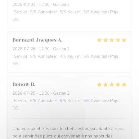
2026-08-01
- 13:00 - Gasten 3
Service
:
5
/5
Atmosfeer
:
5
/5
Keuken
:
5
/5
Kwaliteit / Prijs
:
5
/5
Bernard-Jacques
A
2026-07-28
- 12:30 - Gasten 2
Service
:
5
/5
Atmosfeer
:
4
/5
Keuken
:
5
/5
Kwaliteit / Prijs
:
5
/5
Benoît
B
2026-07-25
- 12:30 - Gasten 2
Service
:
5
/5
Atmosfeer
:
5
/5
Keuken
:
5
/5
Kwaliteit / Prijs
:
5
/5
Chaleureux et très bon, le chef c'est aussi adapté à nous
pour servir des plats qui convenait à nos habitudes