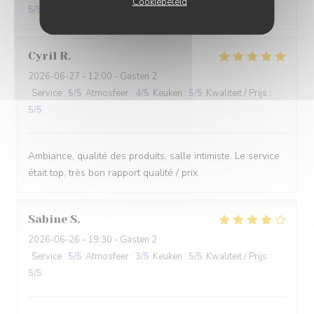
Cookiebeleid
5
/5
Cyril
R
2026-06-27
- 12:00 - Gasten 2
Service
:
5
/5
Atmosfeer
:
4
/5
Keuken
:
5
/5
Kwaliteit / Prijs
:
5
/5
Ambiance, qualité des produits, salle intimiste. Le service
était top, très bon rapport qualité / prix.
Sabine
S
2026-06-26
- 19:30 - Gasten 2
Service
:
5
/5
Atmosfeer
:
3
/5
Keuken
:
5
/5
Kwaliteit / Prijs
:
5
/5