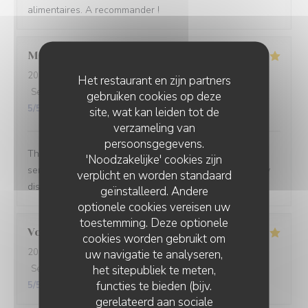
alimentaires. A recommander !
Magnus
A
2026-07-17
- 20:00 - Gasten 2
Het restaurant en zijn partners
Service
:
5
/5
Atmosfeer
:
5
/5
Keuken
:
5
/5
Kwaliteit / Prijs
:
gebruiken cookies op deze
5
/5
site, wat kan leiden tot de
verzameling van
persoonsgegevens.
This is one of the best meals I've had in France. The
'Noodzakelijke' cookies zijn
service, like the salon, is low-key and unintrusive. Every
verplicht en worden standaard
dish was very tasty, and the theme was consistent.
geïnstalleerd. Andere
optionele cookies vereisen uw
toestemming. Deze optionele
Voisin
S
cookies worden gebruikt om
2026-07-11
- 12:45 - Gasten 2
uw navigatie te analyseren,
het sitepubliek te meten,
Service
:
5
/5
Atmosfeer
:
5
/5
Keuken
:
5
/5
Kwaliteit / Prijs
:
functies te bieden (bijv.
5
/5
gerelateerd aan sociale