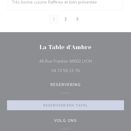
Très bonne cuisine Raffinée et bien présentée
1
2
3
La Table d'Ambre
((opent in een nieuw 
46 Rue Franklin 69002 LYON
04 72 56 12 76
RESERVERING
RESERVEER EEN TAFEL
VOLG ONS