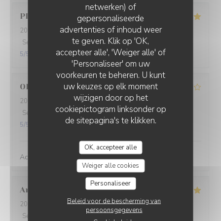
netwerken) of
PIERRE
D
gepersonaliseerde
advertenties of inhoud weer
2026-07-10
- 20:30 - Gasten 2
te geven. Klik op 'OK,
Service
:
5
/5
Atmosfeer
:
5
/5
Keuken
:
5
/5
Kwaliteit / Prijs
:
accepteer alle', 'Weiger alle' of
5
/5
'Personaliseer' om uw
voorkeuren te beheren. U kunt
uw keuzes op elk moment
Olivier
M
wijzigen door op het
2026-07-03
- 12:00 - Gasten 2
cookiepictogram linksonder op
Service
:
5
/5
Atmosfeer
:
5
/5
Keuken
:
4
/5
Kwaliteit / Prijs
:
de sitepagina's te klikken.
5
/5
OK, accepteer alle
Accueil et service parfaits; bon rapport qualité-prix
Weiger alle cookies
Personaliseer
Annie
P
Beleid voor de bescherming van
2026-07-01
- 12:15 - Gasten 6
persoonsgegevens
Service
:
5
/5
Atmosfeer
:
5
/5
Keuken
:
5
/5
Kwaliteit / Prijs
: