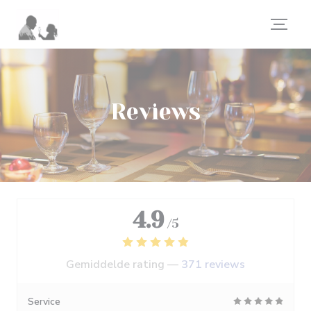
Cookies beheer paneel
Reviews
4.9
/5
Gemiddelde rating —
371 reviews
Service