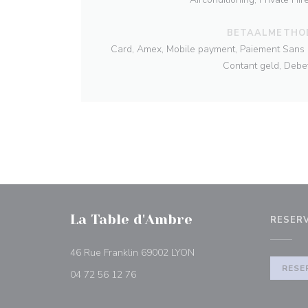
BETAALMETHO
Card, Amex, Mobile payment, Paiement Sans 
Contant geld, Debe
La Table d'Ambre
RESER
((opent in een nieuw venst
46 Rue Franklin 69002 LYON
RESE
04 72 56 12 76