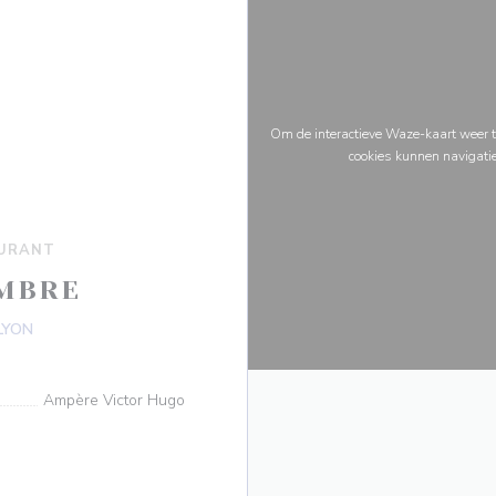
Om de interactieve Waze-kaart weer t
cookies kunnen navigati
AURANT
AMBRE
((opent in een nieuw venster))
 LYON
Ampère Victor Hugo