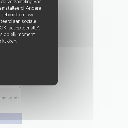
t de verzameling van
eïnstalleerd. Andere
 gebruikt om uw
lateerd aan sociale
K, accepteer alle',
zes op elk moment
 klikken.
-niet Register: