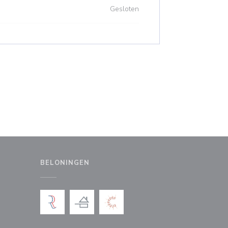
Gesloten
BELONINGEN
uw venster))
en nieuw venster))