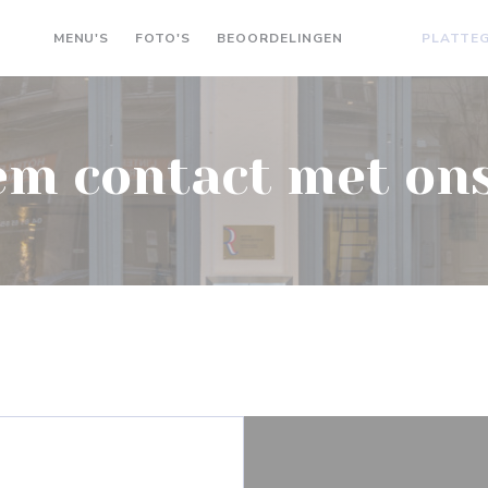
MENU'S
FOTO'S
BEOORDELINGEN
PLATTE
((OPENT IN EEN
((OPENT IN 
m contact met on