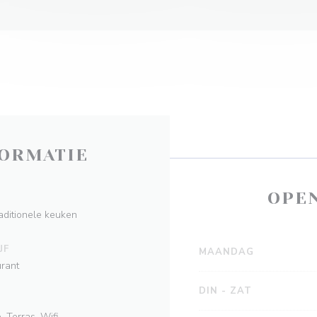
ORMATIE
OPE
aditionele keuken
JF
MAANDAG
urant
DIN
-
ZAT
, Terras, Wifi