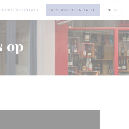
GROND EN CONTACT
RESERVEER EEN TAFEL
NL
 NIEUW VENSTER))
EEN NIEUW VENSTER))
s op