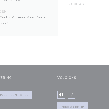
ZONDAG
DEN
ContactPaiement Sans Contact,
tkaart
VERING
VOLG ONS
er))
RVEER EEN TAFEL
Facebook ((opent in een nie
Instagram ((opent in e
NIEUWSBRIEF