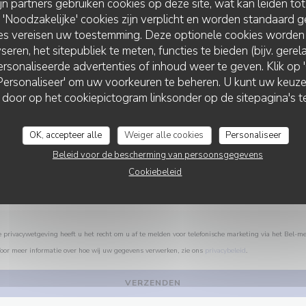
ijn partners gebruiken cookies op deze site, wat kan leiden to
Wilt u contact met ons opnemen?
Noodzakelijke' cookies zijn verplicht en worden standaard g
Vul het onderstaande formulier in!
ies vereisen uw toestemming. Deze optionele cookies worden
seren, het sitepubliek te meten, functies te bieden (bijv. gere
rsonaliseerde advertenties of inhoud weer te geven. Klik op 'O
 'Personaliseer' om uw voorkeuren te beheren. U kunt uw keu
 door op het cookiepictogram linksonder op de sitepagina's te
OK, accepteer alle
Weiger alle cookies
Personaliseer
Beleid voor de bescherming van persoonsgegevens
Cookiebeleid
privacywetgeving heeft u het recht om u af te melden voor telefonische marketing via het Bel-me
Voor meer informatie over hoe wij uw gegevens verwerken, zie ons
privacybeleid
.