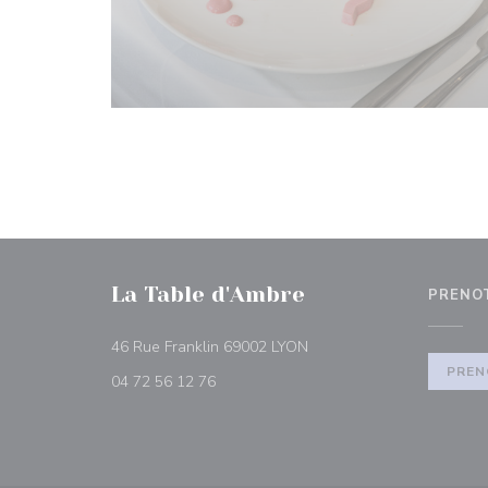
La Table d'Ambre
PRENO
((apre una nuova finestra)
46 Rue Franklin 69002 LYON
PREN
04 72 56 12 76