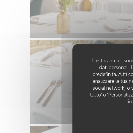
Il ristorante e i s
dati personali.
predefinita. Altri 
analizzare la tua n
social network) o v
tutto' o 'Personaliz
clic