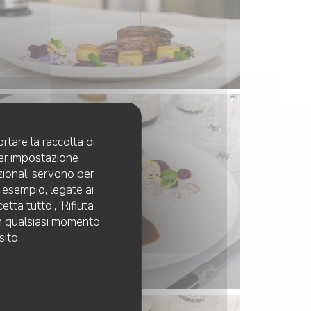
rtare la raccolta di
per impostazione
pzionali servono per
d esempio, legate ai
tta tutto', 'Rifiuta
 in qualsiasi momento
sito.