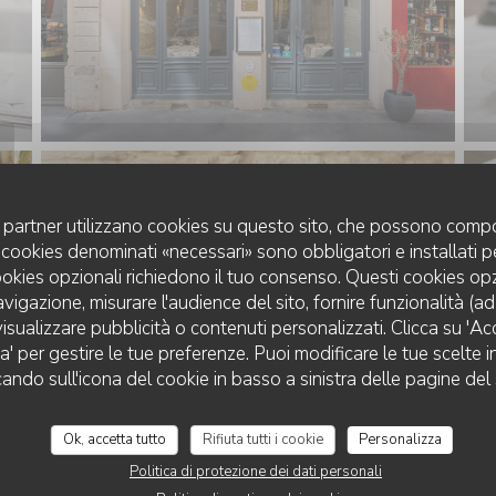
uoi partner utilizzano cookies su questo sito, che possono compo
 I cookies denominati «necessari» sono obbligatori e installati 
cookies opzionali richiedono il tuo consenso. Questi cookies o
avigazione, misurare l'audience del sito, fornire funzionalità (a
isualizzare pubblicità o contenuti personalizzati. Clicca su 'Acce
za' per gestire le tue preferenze. Puoi modificare le tue scelte
cando sull'icona del cookie in basso a sinistra delle pagine del 
Ok, accetta tutto
Rifiuta tutti i cookie
Personalizza
Politica di protezione dei dati personali