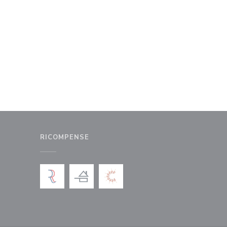
RICOMPENSE
nestra))
uova finestra))