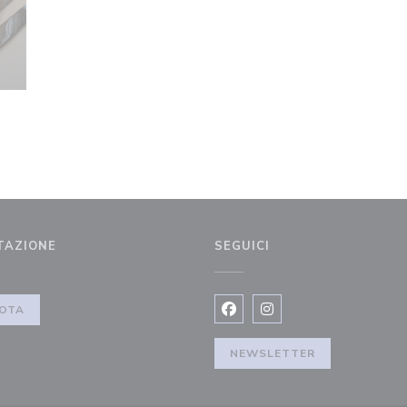
TAZIONE
SEGUICI
)
OTA
Facebook ((apre una nuova fi
Instagram ((apre una n
NEWSLETTER