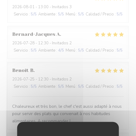
2026-08-01
- 13:00 - Invitados 3
Servicio
:
5
/5
Ambiente
:
5
/5
Menú
:
5
/5
Calidad / Precio
:
5
/5
Bernard-Jacques
A
2026-07-28
- 12:30 - Invitados 2
Servicio
:
5
/5
Ambiente
:
4
/5
Menú
:
5
/5
Calidad / Precio
:
5
/5
Benoît
B
2026-07-25
- 12:30 - Invitados 2
Servicio
:
5
/5
Ambiente
:
5
/5
Menú
:
5
/5
Calidad / Precio
:
5
/5
Chaleureux et très bon, le chef c'est aussi adapté à nous
pour servir des plats qui convenait à nos habitudes
alimentaires. A recommander !