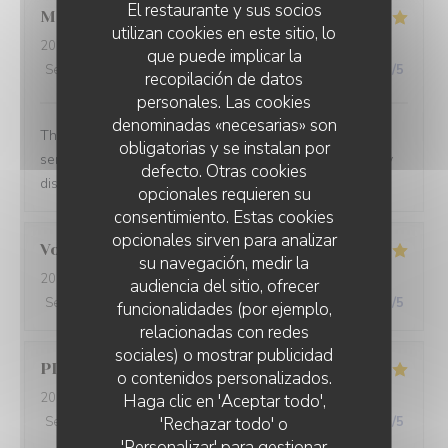
El restaurante y sus socios
Magnus
A
utilizan cookies en este sitio, lo
2026-07-17
- 20:00 - Invitados 2
que puede implicar la
Servicio
:
5
/5
Ambiente
:
5
/5
Menú
:
5
/5
Calidad / Precio
:
5
/5
recopilación de datos
personales. Las cookies
denominadas «necesarias» son
This is one of the best meals I've had in France. The
obligatorias y se instalan por
service, like the salon, is low-key and unintrusive. Every
defecto. Otras cookies
dish was very tasty, and the theme was consistent.
opcionales requieren su
consentimiento. Estas cookies
opcionales sirven para analizar
Voisin
S
su navegación, medir la
2026-07-11
- 12:45 - Invitados 2
audiencia del sitio, ofrecer
Servicio
:
5
/5
Ambiente
:
5
/5
Menú
:
5
/5
Calidad / Precio
:
5
/5
funcionalidades (por ejemplo,
relacionadas con redes
sociales) o mostrar publicidad
PIERRE
D
o contenidos personalizados.
2026-07-10
- 20:30 - Invitados 2
Haga clic en 'Aceptar todo',
'Rechazar todo' o
Servicio
:
5
/5
Ambiente
:
5
/5
Menú
:
5
/5
Calidad / Precio
:
5
/5
'Personalizar' para gestionar